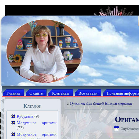
Главная
О сайте
Контакты
Все статьи
Полезная информ
«
Оригами для детей Божья коровка
Каталог
Оригам
Кусудама
(9)
Модульное оригами
(72)
Опубликова
Модульное оригами