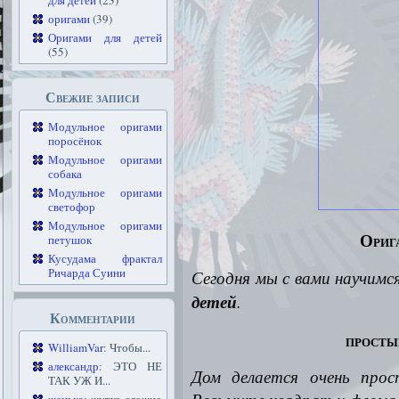
для детей
(23)
оригами
(39)
Оригами для детей
(55)
Свежие записи
Модульное оригами
поросёнок
Модульное оригами
собака
Модульное оригами
светофор
Модульное оригами
Ориг
петушок
Кусудама фрактал
Ричарда Суини
Сегодня мы с вами научимс
детей
.
Комментарии
просты
WilliamVar
: Чтобы...
александр
: ЭТО НЕ
Дом делается очень прос
ТАК УЖ И...