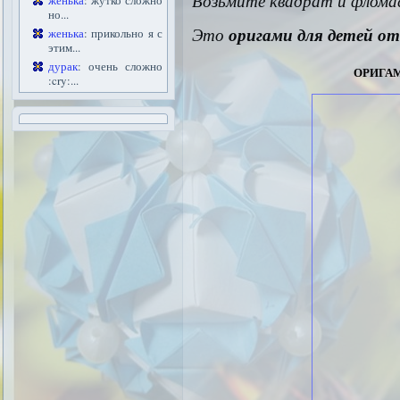
Возьмите квадрат и флома
женька
: жутко сложно
но...
Это
оригами для детей от
женька
: прикольно я с
этим...
орига
дурак
: очень сложно
:cry:...