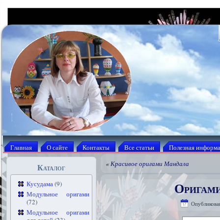
Главная
О сайте
Контакты
Все статьи
Полезная информ
«
Красивое оригами Мандала
Каталог
Оригами
Кусудама
(9)
Модульное оригами
(72)
Опубликова
Модульное оригами