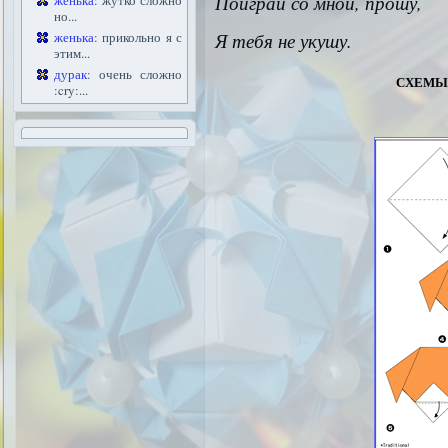
Поиграй со мной, прошу,
женька
: жутко сложно
но...
Я тебя не укушу.
женька
: прикольно я с
этим...
дурак
: очень сложно
схемы
:cry:...