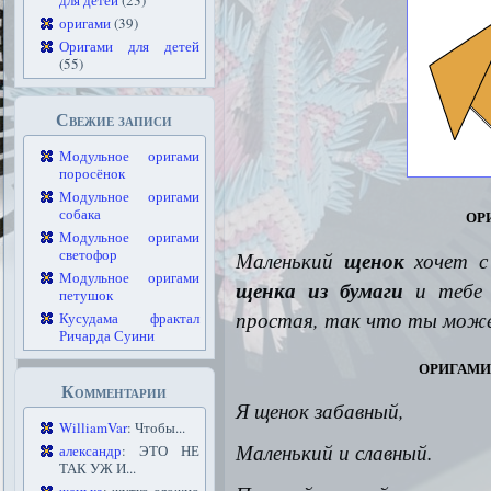
для детей
(23)
оригами
(39)
Оригами для детей
(55)
Свежие записи
Модульное оригами
поросёнок
Модульное оригами
ор
собака
Модульное оригами
светофор
Маленький
щенок
хочет с
Модульное оригами
щенка из бумаги
и тебе 
петушок
простая, так что ты може
Кусудама фрактал
Ричарда Суини
оригами
Комментарии
Я щенок забавный,
WilliamVar
: Чтобы...
Маленький и славный.
александр
: ЭТО НЕ
ТАК УЖ И...