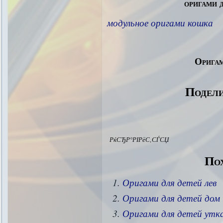
оригами 
модульное оригами кошка
Оригам
Подели
РќСЂР°РІРёС‚СЃСЏ
Пох
Оригами для детей лев
Оригами для детей дом
Оригами для детей утк