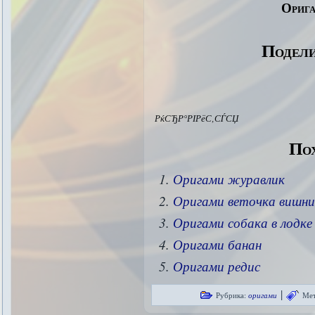
Орига
Подели
РќСЂР°РІРёС‚СЃСЏ
Пох
Оригами журавлик
Оригами веточка вишни
Оригами собака в лодке
Оригами банан
Оригами редис
|
Рубрика:
оригами
Мет