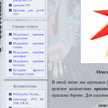
для детей
(23)
оригами
(39)
Оригами для детей
(55)
Свежие записи
Модульное оригами
поросёнок
Модульное оригами
собака
Модульное оригами
светофор
Модульное оригами
петушок
Кусудама фрактал
Орига
Ричарда Суини
В этой теме мы научимся
Комментарии
нужное количество
орига
оригами дерево. Для изгот
WilliamVar
: Чтобы...
александр
: ЭТО НЕ
ТАК УЖ И...
ориг