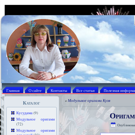
Главная
О сайте
Контакты
Все статьи
Полезная информ
«
Модульное оригами Кузя
Каталог
Оригам
Кусудама
(9)
Модульное оригами
(72)
Опубликова
Модульное оригами