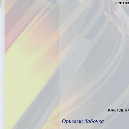
орига
как сдел
Оригами бабочка