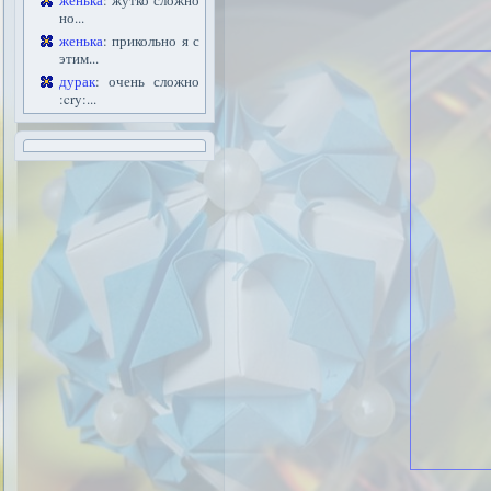
женька
: жутко сложно
но...
женька
: прикольно я с
этим...
дурак
: очень сложно
:cry:...