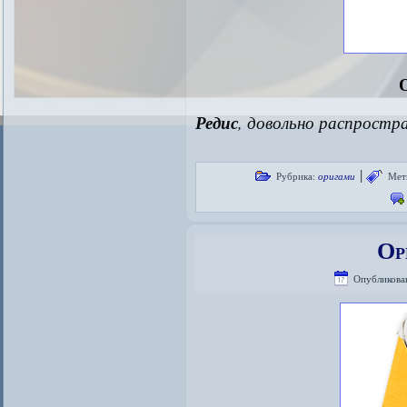
Редис
, довольно распростр
|
Рубрика:
оригами
Мет
Ор
Опубликова