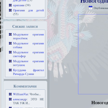
Новогодн
для детей
(23)
оригами
(39)
Опубликова
Оригами для детей
(55)
Свежие записи
Модульное оригами
поросёнок
Модульное оригами
собака
Модульное оригами
светофор
Модульное оригами
петушок
Кусудама фрактал
Ричарда Суини
Комментарии
WilliamVar
: Чтобы...
александр
: ЭТО НЕ
Новогод
ТАК УЖ И...