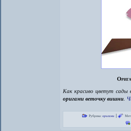
Орига
Как красиво цветут сады в
оригами веточку вишни
.
Ч
|
Рубрика:
оригами
Мет