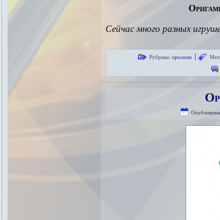
Оригам
Сейчас много разных игруш
|
Рубрика:
оригами
Мет
Ор
Опубликова