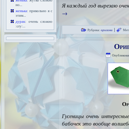
женька
: жутко сложно
Я каждый год вырезаю оче
но...
женька
: прикольно я с
→
этим...
дурак
: очень сложно
:cry:...
|
Рубрика:
оригами
Мет
Ориг
Опубликова
Ор
Гусеницы очень интересны
бабочек это вообще волше