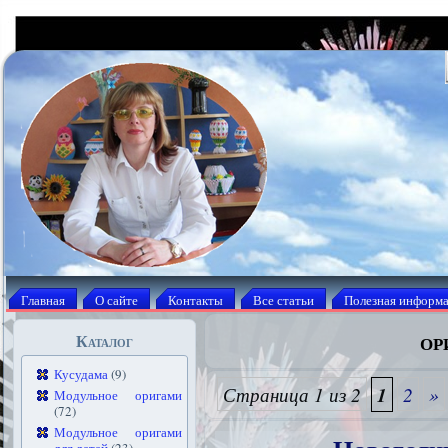
Главная
О сайте
Контакты
Все статьи
Полезная информ
ор
Каталог
Кусудама
(9)
Страница 1 из 2
1
2
»
Модульное оригами
(72)
Модульное оригами