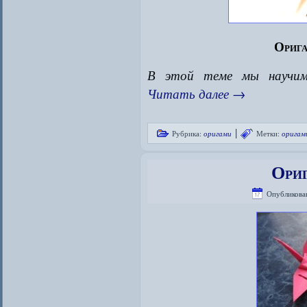
Орига
В этой теме мы научи
Читать далее
→
|
Рубрика:
оригами
Метки:
оригам
Ориг
Опубликова