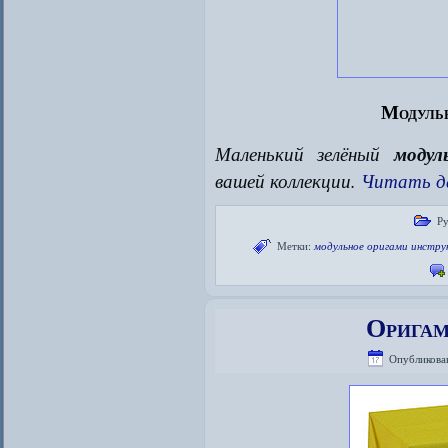
Модульн
Маленький зелёный
модул
вашей коллекции.
Читать д
Ру
Метки:
модульное оригами инстру
Оригам
Опубликова