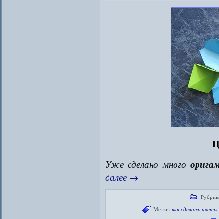
Ц
Уже сделано много
орига
далее
→
Рубрик
Метки:
как сделать цветы