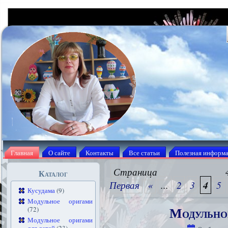
Главная
О сайте
Контакты
Все статьи
Полезная информ
Страни
Каталог
Первая
«
...
2
3
4
5
Кусудама
(9)
Модульное оригами
Модульно
(72)
Модульное оригами