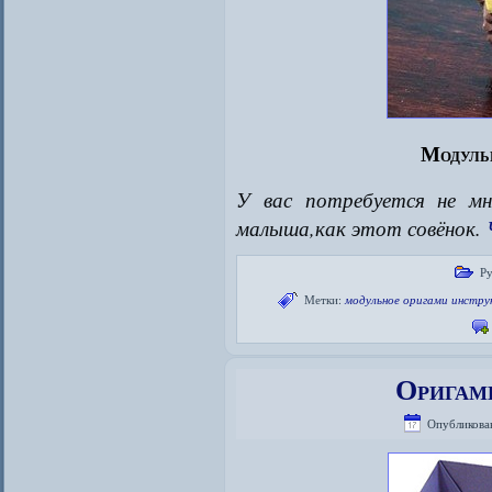
Модуль
У вас потребуется не м
малыша,как этот совёнок.
Ру
Метки:
модульное оригами инстру
Оригами
Опубликова