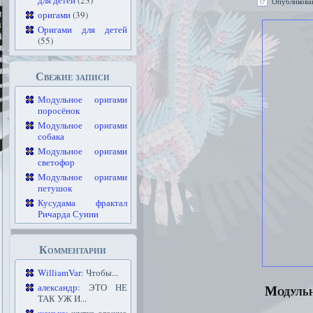
для детей
(23)
Опубликова
оригами
(39)
Оригами для детей
(55)
Свежие записи
Модульное оригами
поросёнок
Модульное оригами
собака
Модульное оригами
светофор
Модульное оригами
петушок
Кусудама фрактал
Ричарда Суини
Комментарии
WilliamVar
: Чтобы...
Модульн
александр
: ЭТО НЕ
ТАК УЖ И...