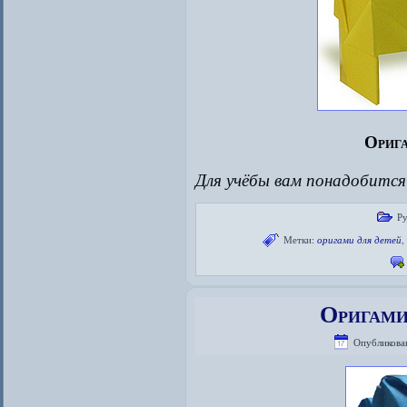
Орига
Для учёбы вам понадобитс
Р
Метки:
оригами для детей
Оригами
Опубликова