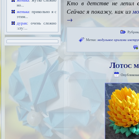
женька
: жутко сложно
Кто в детстве не лепил
но...
Сейчас я покажу, как из
мо
женька
: прикольно я с
этим...
→
дурак
: очень сложно
:cry:...
Рубрик
Метки:
модульное оригами инстру
Лотос м
Опубликова