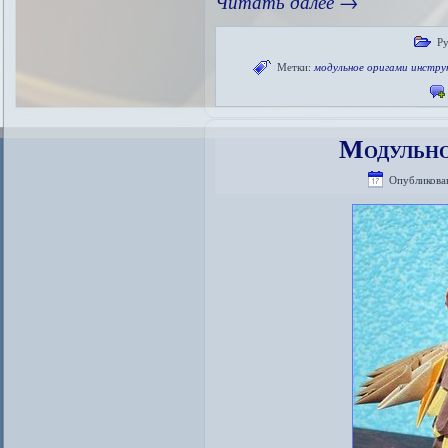
Читать далее
→
Ру
Метки:
модульное оригами инстру
Модульно
Опубликова