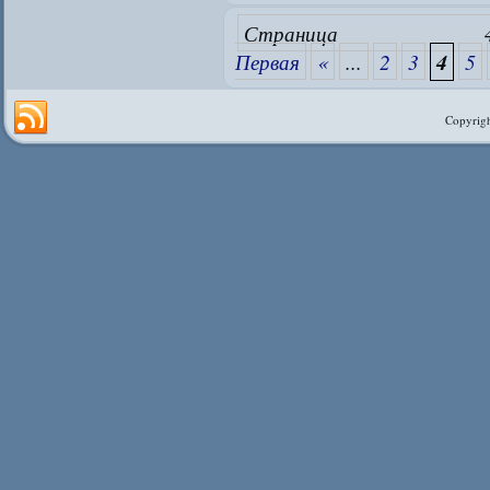
Страни
Первая
«
...
2
3
4
5
Copyrigh