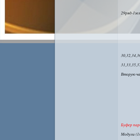
29ряд-1зе
30,32,34,3
31,33,35,3
Вторую ча
Буфер пар
Модули (1/