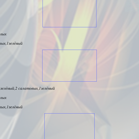
елых
лых,1зелёный
1зелёный,2 салатовых,1зелёный
елых
лых,1зелёный