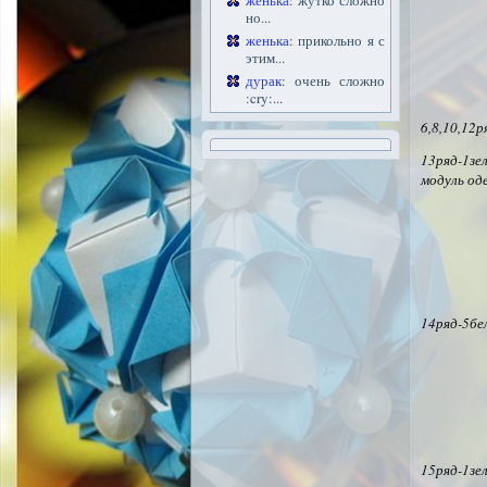
женька
: жутко сложно
но...
женька
: прикольно я с
этим...
дурак
: очень сложно
:cry:...
6,8,10,12
13ряд-1зе
модуль од
14ряд-5бе
15ряд-1зе