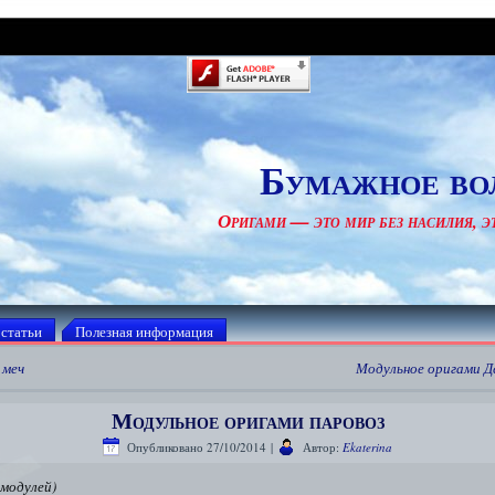
Бумажное во
Оригами — это мир без насилия, эт
 статьи
Полезная информация
 меч
Модульное оригами Д
Модульное оригами паровоз
Опубликовано
27/10/2014
|
Автор:
Ekaterina
 модулей)