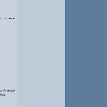
 соединяем
на длинную
отов.