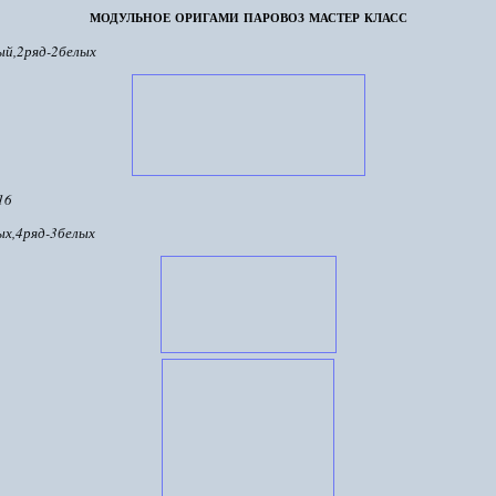
модульное оригами паровоз мастер класс
ый,2ряд-2белых
16
ых,4ряд-3белых