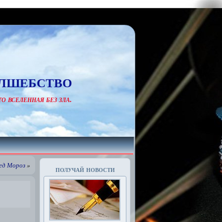
лшебство
о вселенная без зла.
ед Мороз
»
получай новости