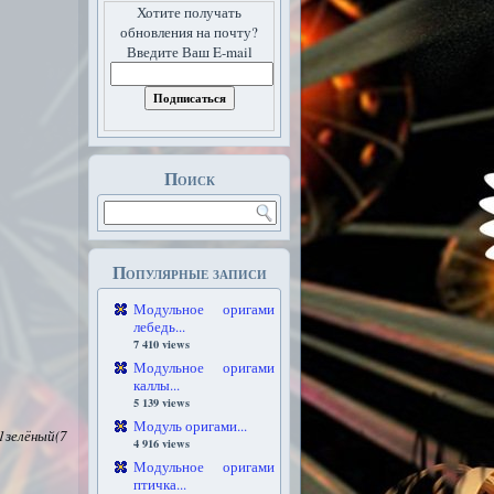
Хотите получать
обновления на почту?
Введите Ваш E-mail
Поиск
Популярные записи
Модульное оригами
лебедь...
7 410 views
Модульное оригами
каллы...
5 139 views
Модуль оригами...
зелёный(7
4 916 views
Модульное оригами
птичка...