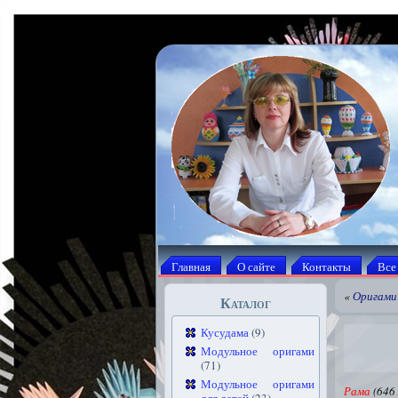
Главная
О сайте
Контакты
Все
«
Оригами
Каталог
Кусудама
(9)
Модульное оригами
(71)
Модульное оригами
Рама
(646