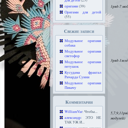
для детей
(23)
оригами
(39)
1ряд-7 мо
Оригами для детей
(55)
Свежие записи
Модульное оригами
собака
Модульное оригами
светофор
3ряд-1зел
Модульное оригами
петушок
Кусудама фрактал
Ричарда Суини
Модульное оригами
Пикачу
Комментарии
WilliamVar
: Чтобы...
5,7,9,11
александр
: ЭТО НЕ
модулей)
ТАК УЖ И...