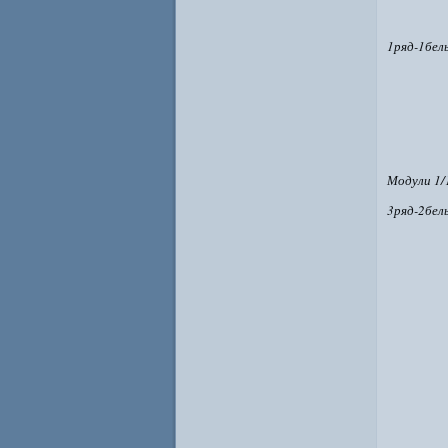
1ряд-1бел
Модули 1/
3ряд-2бел