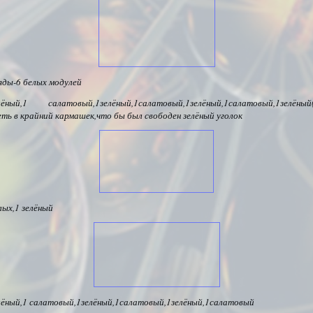
ряды-6 белых модулей
лёный,1 салатовый,1зелёный,1салатовый,1зелёный,1салатовый,1зелёный
еть в крайний кармашек,что бы был свободен зелёный уголок
лых,1 зелёный
лёный,1 салатовый,1зелёный,1салатовый,1зелёный,1салатовый