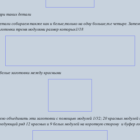
ри таких детали
етали собираем также как и белые,только на одну больше,т.е четыре. Затем
аготовки тремя модулями размер которых1/18
белые заготовки между красными
жно объединить эти заготовки с помощью модулей 1/32; 20 красных модулей 
следующий ряд 12 красных и 9 белых модулей на короткую сторону и буфер г