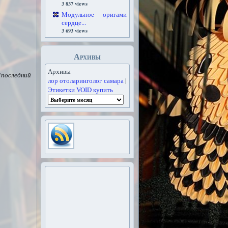
3 837 views
Модульное оригами
сердце...
3 693 views
Архивы
Архивы
(последний
лор отоларинголог самара
|
Этикетки VOID купить