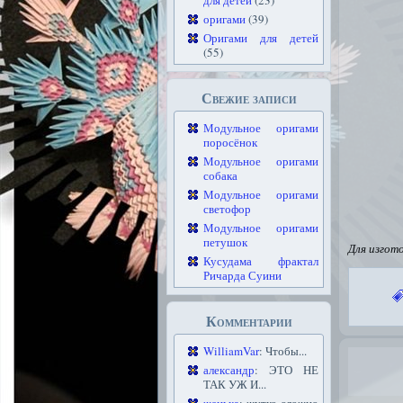
для детей
(23)
оригами
(39)
Оригами для детей
(55)
Свежие записи
Модульное оригами
поросёнок
Модульное оригами
собака
Модульное оригами
светофор
Модульное оригами
петушок
Для изгот
Кусудама фрактал
Ричарда Суини
Комментарии
WilliamVar
: Чтобы...
александр
: ЭТО НЕ
ТАК УЖ И...