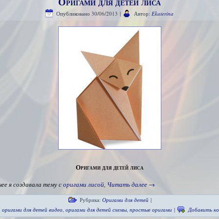
Оригами для детей лиса
Опубликовано
30/06/2013
|
Автор:
Ekaterina
Оригами для детей лиса
нее я создавала тему с
оригами лисой
,
Читать далее
→
Рубрика:
Оригами для детей
|
:
оригами для детей видео
,
оригами для детей схемы
,
простые оригами
|
Добавить к