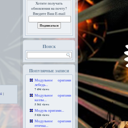
Хотите получать
обновления на почту?
Введите Ваш E-mail
Поиск
Популярные записи
Модульное оригами
лебедь...
7 494 views
ей
|
Модульное оригами
каллы...
5 561 views
Модуль оригами...
5 026 views
Модульное оригами
птичка...