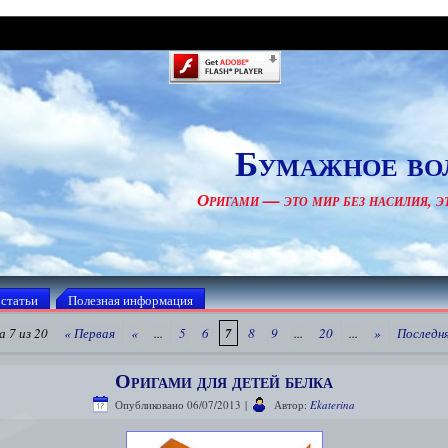
Бумажное во
Оригами — это мир без насилия, эт
 статьи
Полезная информация
 7 из 20
« Первая
«
...
5
6
7
8
9
...
20
...
»
Последня
Оригами для детей белка
Опубликовано
06/07/2013
|
Автор:
Ekaterina