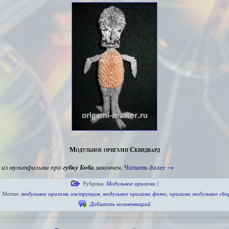
Модульное оригами Сквидвaрд
из мультфильма про
губку Боба
закончен.
Читать далее
→
Рубрика:
Модульное оригами
|
Метки:
модульное оригами инструкция
,
модульное оригами фото
,
оригами модульное сбо
Добавить комментарий