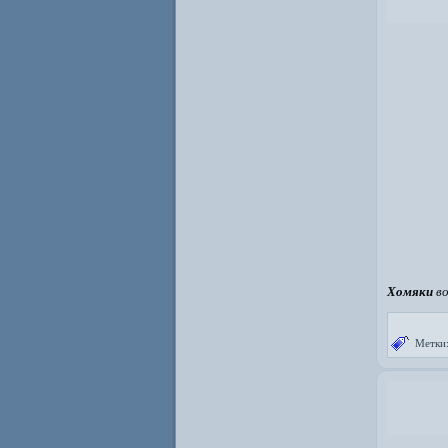
Хомяки
во
Метки