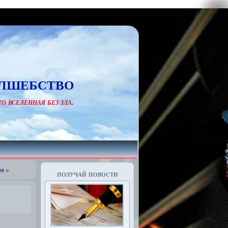
лшебство
о вселенная без зла.
я »
получай новости