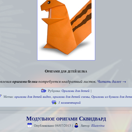
Оригами для детей белка
овления
оригами белки
потребуется квадратный листок.
Читать далее
→
Рубрика:
Оригами для детей
|
Метки:
оригами для детей видео
,
оригами для детей схемы
,
Оригами из бумаги для дет
1 комментарий
Модульное оригами Сквидвaрд
Опубликовано
04/07/2013
|
Автор:
Ekaterina