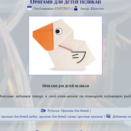
Оригами для детей пеликан
Опубликовано
02/07/2013
|
Автор:
Ekaterina
Оригами для детей пеликан
овольно забавная птица, в свой клюв-мешок он помещает пойманную ры
Рубрика:
Оригами для детей
|
:
оригами для детей видео
,
оригами для детей схемы
,
простые оригами
|
Добавить к