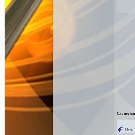
Как то ра
Метки