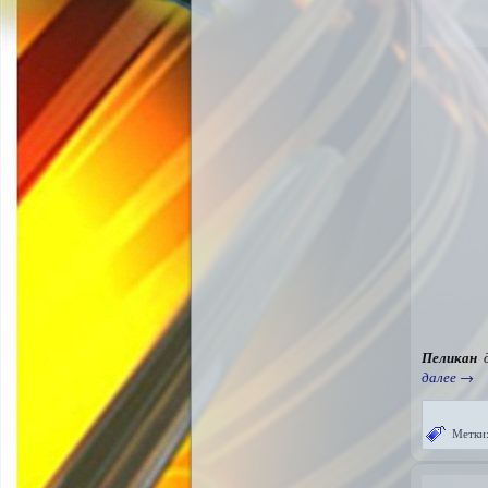
Пеликан
д
далее
→
Метки