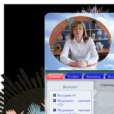
Главная
О сайте
Контакты
Все
Страница
Каталог
Кусудама
(9)
Модульное оригами
(72)
Модульное оригами