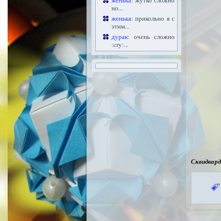
женька
: жутко сложно
но...
женька
: прикольно я с
этим...
дурак
: очень сложно
:cry:...
Сквидвaрд