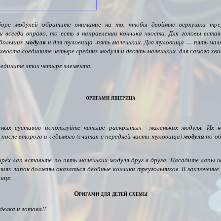
оре модулей обратите внимание на то, чтобы двойные верхушки треу
и всегда вправо, то есть в направлении кончика хвоста. Для головы встав
 больших
модуля
и для туловища -пять маленьких. Для туловища — пять мале
 хвоста соедините четыре средних модуля и десять маленьких- для самого хво
оедините этих четыре элемента.
оригами ящерица
жных суставов используйте четыре раскрытых маленьких модуля. Их н
после второго и седьмого (считая с передней части туловища)
модуля
по об
ырёх лап вставьте по пять маленьких модуля друг в друга. Насадите лапы н
ниях лапок должны оказаться двойные кончики треугольников. В заключение
ице.
Оригами для детей схемы
делка и готова!!