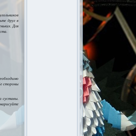
гольников
ьте друг в
ньких. Для
ста.
еобходимо
е стороны
а суставы.
 нарисуйте