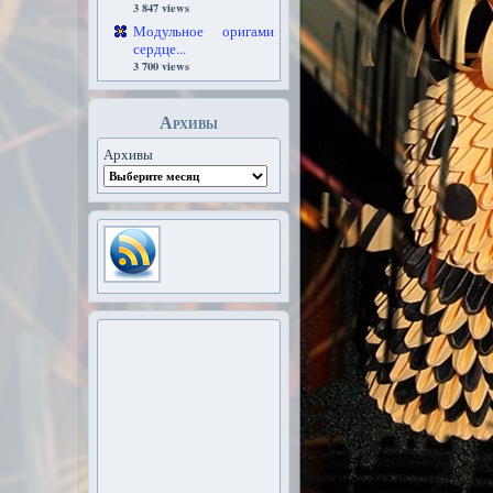
3 847 views
Модульное оригами
сердце...
3 700 views
Архивы
Архивы