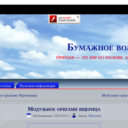
Бумажное во
Оригами — это мир без насилия, эт
 статьи
Полезная информация
ое оригами Черепашка
Модульное ориг
Модульное оригами ящерица
Опубликовано
12/01/2013
|
Автор:
Ekaterina