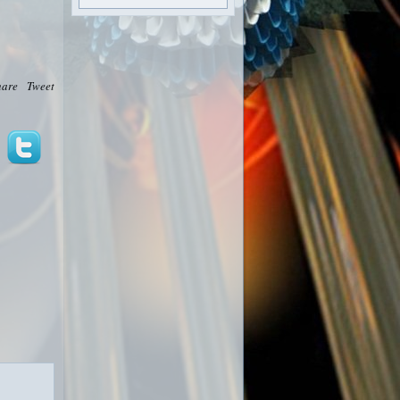
hare
Tweet