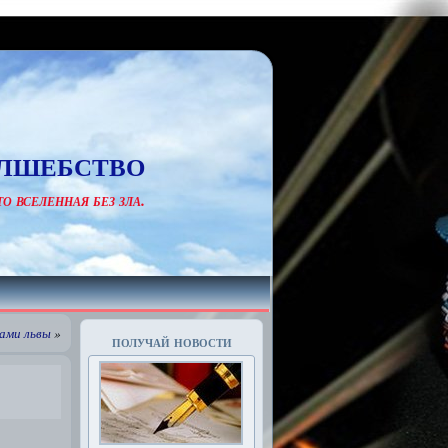
лшебство
о вселенная без зла.
ами львы
»
получай новости