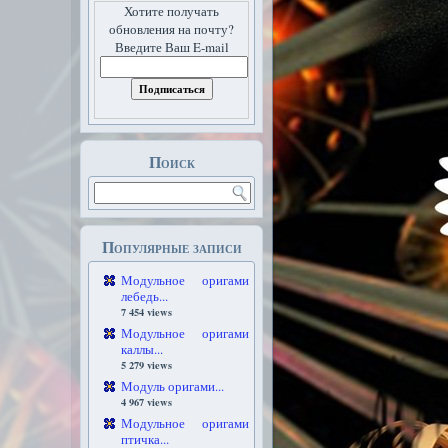
Хотите получать
обновления на почту?
Введите Ваш E-mail
Поиск
Популярные записи
Модульное оригами
лебедь...
7 454 views
Модульное оригами
каллы...
5 279 views
Модуль оригами...
4 967 views
Модульное оригами
птичка...