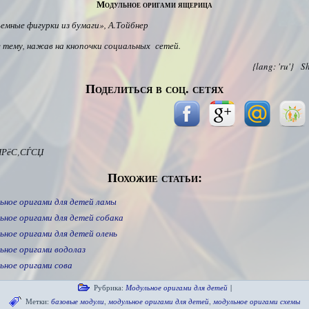
Модульное оригами ящерица
ъемные фигурки из бумаги», А.Тойбнер
тему, нажав на кнопочки социальных сетей.
{lang: 'ru'}
S
Поделиться в соц. сетях
ІРёС‚СЃСЏ
Похожие статьи:
ьное оригами для детей ламы
ьное оригами для детей собака
ьное оригами для детей олень
ьное оригами водолаз
ьное оригами сова
Рубрика:
Модульное оригами для детей
|
Метки:
базовые модули
,
модульное оригами для детей
,
модульное оригами схемы