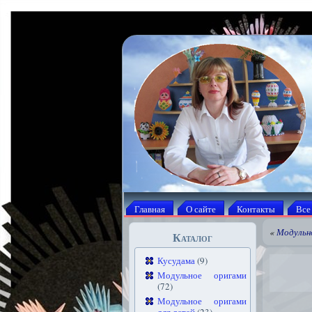
Главная
О сайте
Контакты
Все
«
Модульн
Каталог
Кусудама
(9)
Модульное оригами
(72)
Модульное оригами