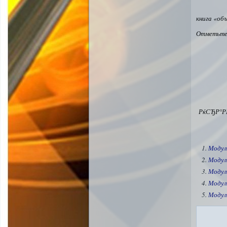
книга «об
Отметьте 
РќСЂР°Р
Модул
Модул
Модул
Модул
Модул