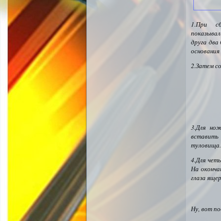
1.При сб
показывал
друга два
основания
2.Затем с
3.Для но
вставить 
туловища.
4.Для чет
На оконча
глаза ящер
Ну, вот по