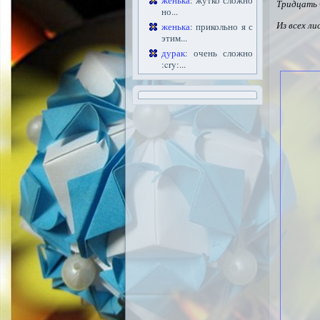
женька
: жутко сложно
Тридцать 
но...
Из всех л
женька
: прикольно я с
этим...
дурак
: очень сложно
:cry:...