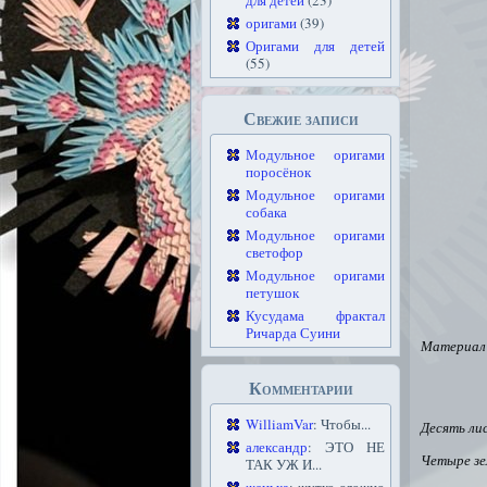
для детей
(23)
оригами
(39)
Оригами для детей
(55)
Свежие записи
Модульное оригами
поросёнок
Модульное оригами
собака
Модульное оригами
светофор
Модульное оригами
петушок
Кусудама фрактал
Ричарда Суини
Материал 
Комментарии
WilliamVar
: Чтобы...
Десять ли
александр
: ЭТО НЕ
Четыре зел
ТАК УЖ И...