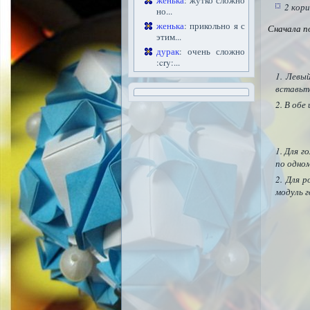
женька
: жутко сложно
2 кори
но...
женька
: прикольно я с
Сначала п
этим...
дурак
: очень сложно
:cry:...
Левый
вставьт
В обе
Для г
по одном
Для р
модуль 