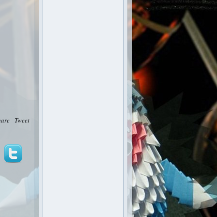
hare
Tweet