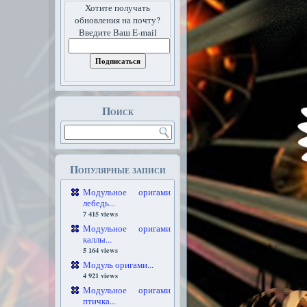
Хотите получать
обновления на почту?
Введите Ваш E-mail
Поиск
Популярные записи
Модульное оригами
лебедь...
7 415 views
Модульное оригами
каллы...
5 164 views
Модуль оригами...
4 921 views
Модульное оригами
птичка...