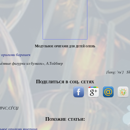
Модульное оригами для детей олень
 оригами барашек
ъёмные фигурки из бумаги», А.Тойбнер
{lang: 'ru'}
S
Поделиться в соц. сетях
ІРёС‚СЃСЏ
Похожие статьи:
ьное оригами ящерица