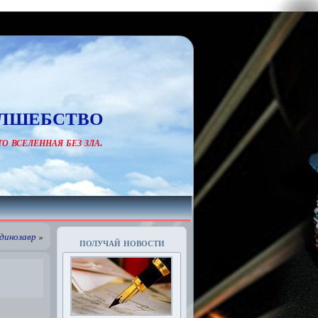
лшебство
о вселенная без зла.
 динозавр
»
получай новости