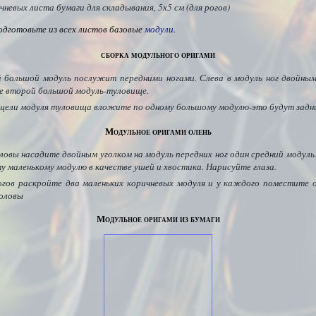
чневых листа бумаги для складывания, 5х5 см (для рогов)
одготовьте из всех листов базовые
модули
.
сборка модульного оригами
 большой модуль послужит передними ногами. Слева в модуль ног двойны
е второй большой модуль-туловище.
 щели модуля туловища вложите по одному большому модулю-это будут задни
Модульное оригами олень
оловы насадите двойным уголком на модуль передних ног один средний модуль
у маленькому модулю в качестве ушей и хвостика. Нарисуйте глаза.
огов раскройте два маленьких коричневых модуля и у каждого поместите о
головы
Модульное оригами из бумаги