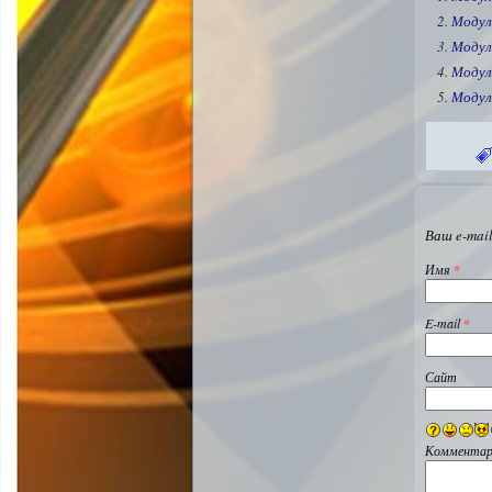
Модул
Модул
Модул
Модул
Ваш e-mail
Имя
*
E-mail
*
Сайт
Комментар