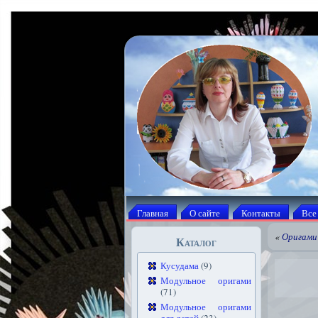
Главная
О сайте
Контакты
Все
«
Оригами 
Каталог
Кусудама
(9)
Модульное оригами
(71)
Модульное оригами