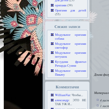
для детей
(23)
оригами
(39)
Оригами для детей
(55)
Свежие записи
Модульное оригами
собака
Модульное оригами
светофор
Модульное оригами
петушок
Кусудама фрактал
Ричарда Суини
Модульное оригами
Пикачу
Длина фиг
Комментарии
Материал 
WilliamVar
: Чтобы...
александр
: ЭТО НЕ
4 лист
ТАК УЖ И...
1 лист