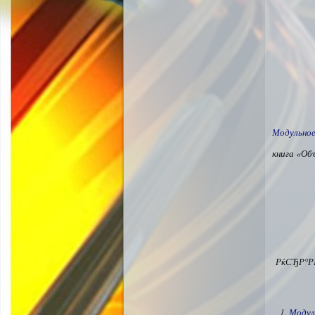
Модульное
книга «Об
РќСЂР°Р
Модул