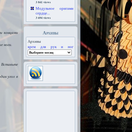
3 841 views
Модульное оригами
сердце...
3 694 views
Архивы
ми концами
Архивы
е ноги.
крем для рук и ног
. Вставьте
дин угол в