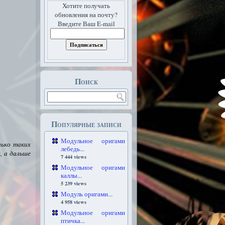
Хотите получать
обновления на почту?
Введите Ваш E-mail
Поиск
Популярные записи
Модульное оригами
лько таких
лебедь...
к
, а дальше
7 444 views
Модульное оригами
каллы...
5 239 views
Модуль оригами...
4 958 views
Модульное оригами
птичка...