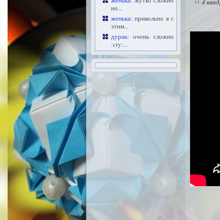
женька
: жутко сложно
4 ква
но...
женька
: прикольно я с
этим...
дурак
: очень сложно
:cry:...