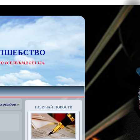
лшебство
о вселенная без зла.
з ромбов
»
получай новости