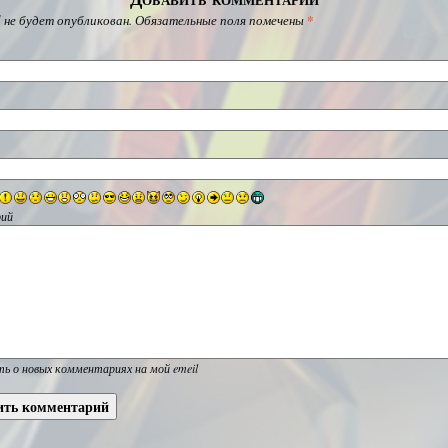
 не будет опубликован.
Обязательные поля помечены
*
ий
ь о новых комментариях на мой emeil