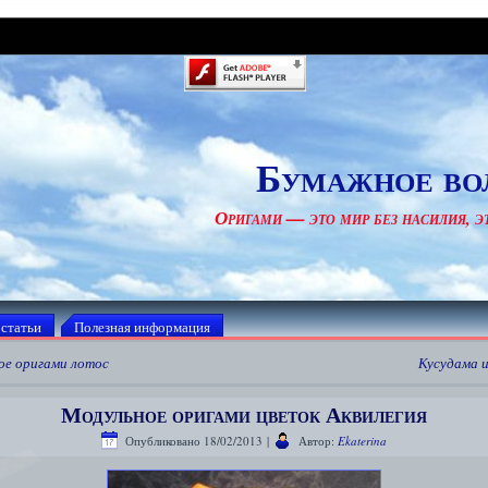
Бумажное во
Оригами — это мир без насилия, эт
 статьи
Полезная информация
ое оригами лотос
Кусудама и
Модульное оригами цветок Аквилегия
Опубликовано
18/02/2013
|
Автор:
Ekaterina