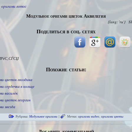
е
оригами лотос
Модульное оригами цветок Аквилегия
{lang: 'ru'}
S
Поделиться в соц. сетях
ІРёС‚СЃСЏ
Похожие статьи:
ми цветок гвоздика
и сердечки в кольце
ми василёк
ми цветок георгин
ми звезда
Рубрика:
Модульное оригами
|
Метки:
оригами видео
,
оригами цветы
Добавить комментарий