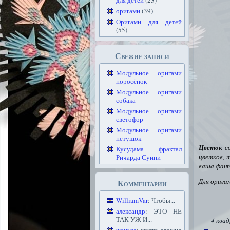
для детей
(23)
оригами
(39)
Оригами для детей
(55)
Свежие записи
Модульное оригами
поросёнок
Модульное оригами
собака
Модульное оригами
светофор
Модульное оригами
петушок
Цветок
со
Кусудама фрактал
цветков, 
Ричарда Суини
ваша фант
Для орига
Комментарии
WilliamVar
: Чтобы...
александр
: ЭТО НЕ
ТАК УЖ И...
4 ква