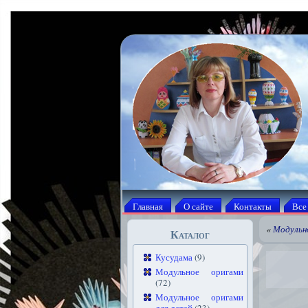
Главная
О сайте
Контакты
Все
«
Модульн
Каталог
Кусудама
(9)
Модульное оригами
(72)
Модульное оригами