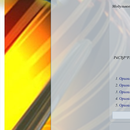
Модульно
РќСЂР°Р
Орига
Оригам
Орига
Орига
Орига