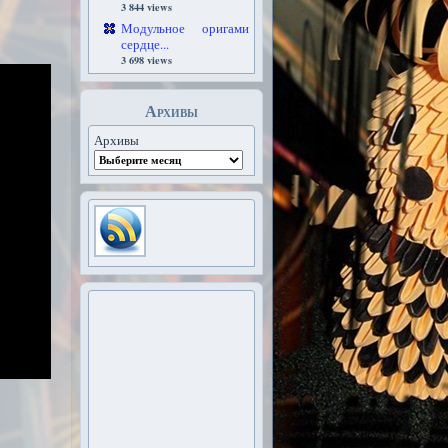
3 844 views
Модульное оригами
сердце...
3 698 views
Архивы
Архивы