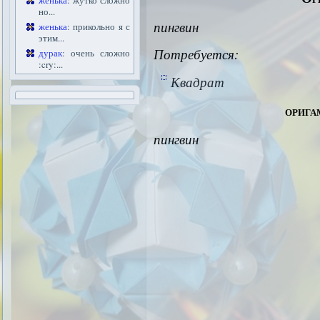
женька
: жутко сложно
но...
пингвин
женька
: прикольно я с
этим...
Потребуется:
дурак
: очень сложно
:cry:...
Квадрат
орига
пингвин