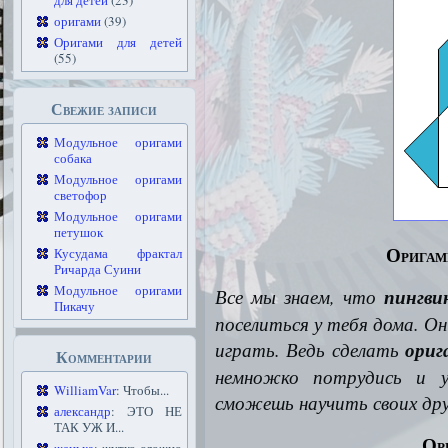
для детей
(23)
оригами
(39)
Оригами для детей
(55)
Свежие записи
Модульное оригами
собака
Модульное оригами
светофор
Модульное оригами
петушок
Оригам
Кусудама фрактал
Ричарда Суини
Модульное оригами
Все мы знаем, что
пингви
Пикачу
поселиться у тебя дома. О
играть. Ведь сделать
ориг
Комментарии
немножко потрудись и у
WilliamVar
: Чтобы...
сможешь научить своих дру
александр
: ЭТО НЕ
ТАК УЖ И...
Ор