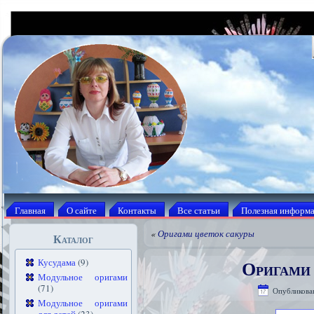
Главная
О сайте
Контакты
Все статьи
Полезная информ
«
Оригами цветок сакуры
Каталог
Оригами 
Кусудама
(9)
Модульное оригами
(71)
Опубликова
Модульное оригами