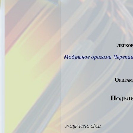
легкое
Модульное оригами Черепа
Оригам
Подели
РќСЂР°РІРёС‚СЃСЏ