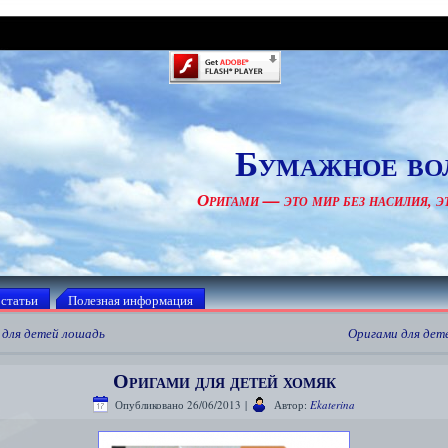
Бумажное во
Оригами — это мир без насилия, эт
 статьи
Полезная информация
 для детей лошадь
Оригами для дет
Оригами для детей хомяк
Опубликовано
26/06/2013
|
Автор:
Ekaterina