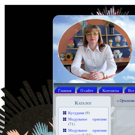
Главная
О сайте
Контакты
Все
«
Оригами
Каталог
Кусудама
(9)
Модульное оригами
(71)
Модульное оригами