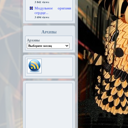
3 841 views
Модульное оригами
сердце...
3 694 views
Архивы
Архивы