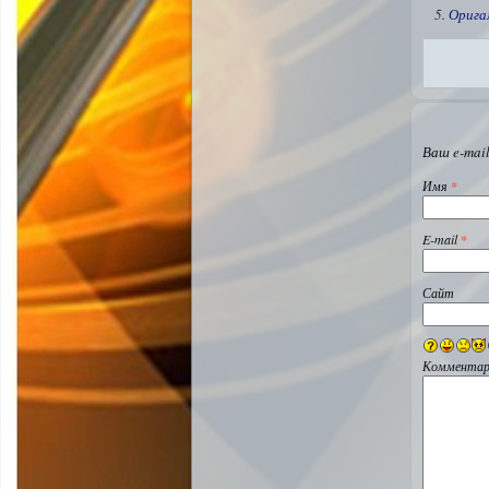
Орига
Ваш e-mail
Имя
*
E-mail
*
Сайт
Комментар