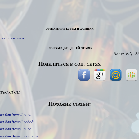
оригами из бумаги хомяка
ля детей змея
Оригами для детей хомяк
{lang: 'ru'}
S
Поделиться в соц. сетях
ІРёС‚СЃСЏ
Похожие статьи:
ми для детей сова
ми для детей лебедь
ми для детей лиса
ми для детей пеликан