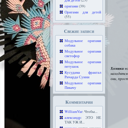
для детей
(23)
оригами
(39)
Оригами для детей
(55)
Свежие записи
Модульное оригами
собака
Модульное оригами
светофор
Модульное оригами
петушок
Хомяки
во
Кусудама фрактал
находятся
Ричарда Суини
они, прос
Модульное оригами
Пикачу
Комментарии
WilliamVar
: Чтобы...
александр
: ЭТО НЕ
ТАК УЖ И...