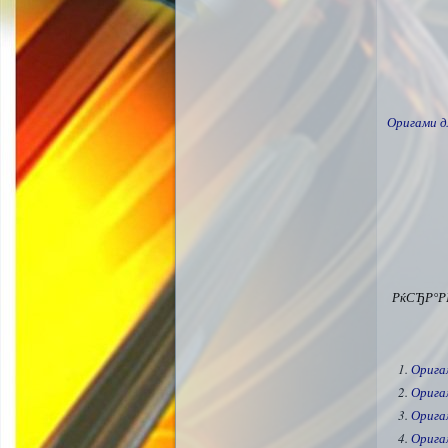
Оригами д
РќСЂР°Р
Орига
Орига
Орига
Орига