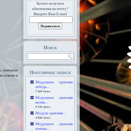
Хотите получать
обновления на почту?
Введите Ваш E-mail
Поиск
и, которые
Популярные записи
ь семена и
Модульное оригами
лебедь...
7 419 views
Модульное оригами
каллы...
5 176 views
Модуль оригами...
4 926 views
Модульное оригами
птичка...