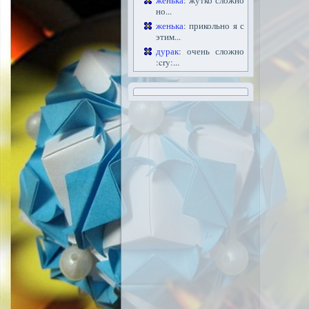
женька
: жутко сложно
но...
женька
: прикольно я с
этим...
дурак
: очень сложно
:cry:...