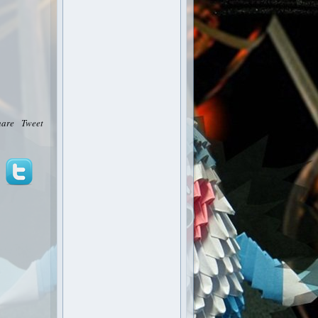
hare
Tweet