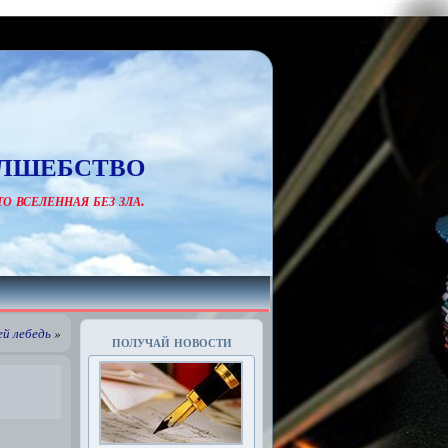
лшебство
о вселенная без зла.
ей лебедь
»
получай новости