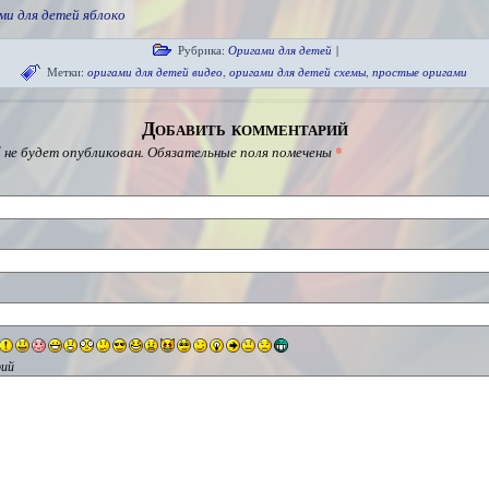
ми для детей яблоко
Рубрика:
Оригами для детей
|
Метки:
оригами для детей видео
,
оригами для детей схемы
,
простые оригами
Добавить комментарий
 не будет опубликован.
Обязательные поля помечены
*
ий